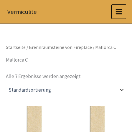
Zum
Vermiculite
Inhalt
springen
Startseite
/
Brennraumsteine von Fireplace
/ Mallorca C
Mallorca C
Alle 7 Ergebnisse werden angezeigt