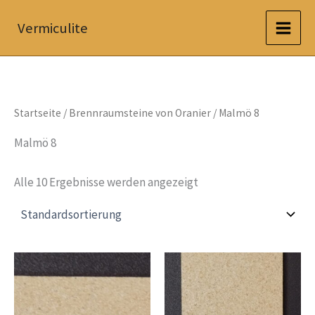
Zum
Vermiculite
Inhalt
springen
Startseite
/
Brennraumsteine von Oranier
/ Malmö 8
Malmö 8
Alle 10 Ergebnisse werden angezeigt