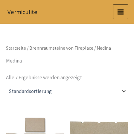
Zum
Vermiculite
Inhalt
springen
Startseite
/
Brennraumsteine von Fireplace
/ Medina
Medina
Alle 7 Ergebnisse werden angezeigt