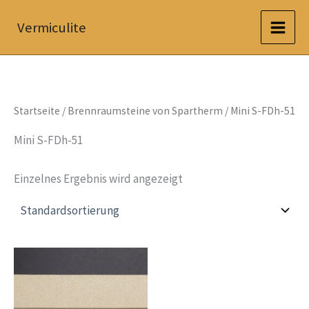
Zum
Vermiculite
Inhalt
springen
Startseite
/
Brennraumsteine von Spartherm
/ Mini S-FDh-51
Mini S-FDh-51
Einzelnes Ergebnis wird angezeigt