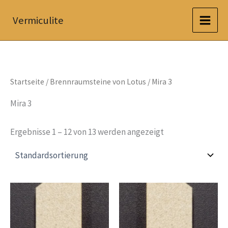
Zum
Vermiculite
Inhalt
springen
Startseite
/
Brennraumsteine von Lotus
/ Mira 3
Mira 3
Ergebnisse 1 – 12 von 13 werden angezeigt