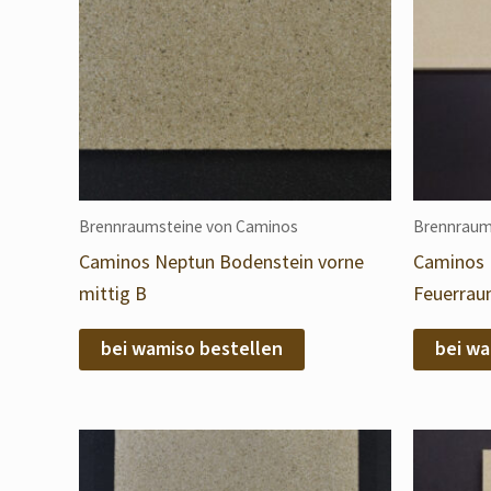
Brennraumsteine von Caminos
Brennraum
Caminos Neptun Bodenstein vorne
Caminos 
mittig B
Feuerrau
bei wamiso bestellen
bei wa