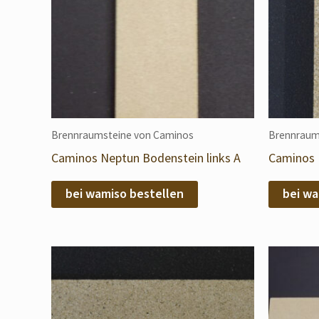
Brennraumsteine von Caminos
Brennraum
Caminos Neptun Bodenstein links A
Caminos 
bei wamiso bestellen
bei wa