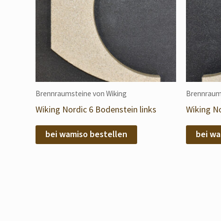
Brennraumsteine von Wiking
Brennraum
Wiking Nordic 6 Bodenstein links
Wiking No
bei wamiso bestellen
bei wa