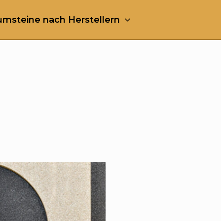
msteine nach Herstellern