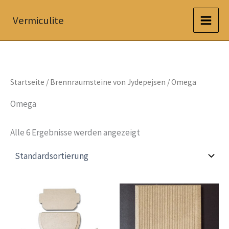
Zum
Vermiculite
Inhalt
springen
Startseite
/
Brennraumsteine von Jydepejsen
/ Omega
Omega
Alle 6 Ergebnisse werden angezeigt