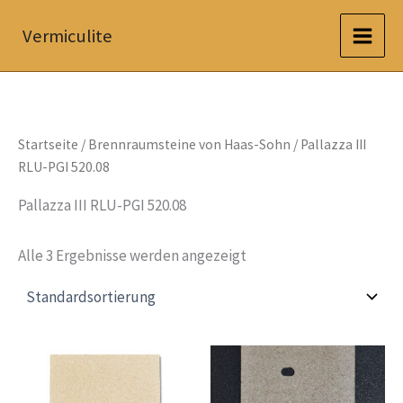
Zum
Vermiculite
Inhalt
springen
Startseite
/
Brennraumsteine von Haas-Sohn
/ Pallazza III
RLU-PGI 520.08
Pallazza III RLU-PGI 520.08
Alle 3 Ergebnisse werden angezeigt