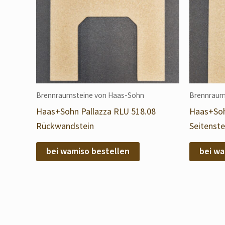
Brennraumsteine von Haas-Sohn
Brennraum
Haas+Sohn Pallazza RLU 518.08
Haas+Soh
Rückwandstein
Seitenste
bei wamiso bestellen
bei wa