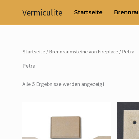
Zum
Vermiculite
Startseite
Brennrau
Inhalt
springen
Startseite
/
Brennraumsteine von Fireplace
/ Petra
Petra
Alle 5 Ergebnisse werden angezeigt