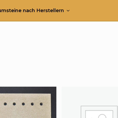
msteine nach Herstellern