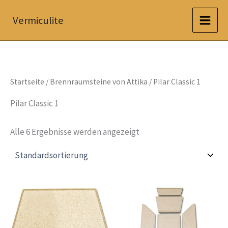
Zum
Vermiculite
Inhalt
springen
Startseite
/
Brennraumsteine von Attika
/ Pilar Classic 1
Pilar Classic 1
Alle 6 Ergebnisse werden angezeigt