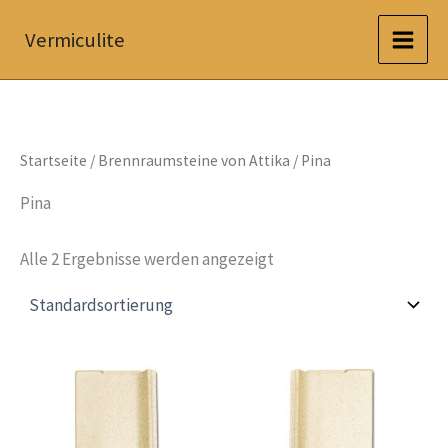
Zum
Vermiculite
Inhalt
springen
Startseite
/
Brennraumsteine von Attika
/ Pina
Pina
Alle 2 Ergebnisse werden angezeigt