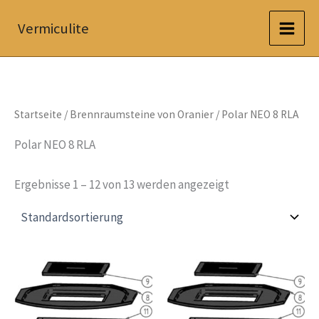
Zum
Vermiculite
Inhalt
springen
Startseite
/
Brennraumsteine von Oranier
/ Polar NEO 8 RLA
Polar NEO 8 RLA
Ergebnisse 1 – 12 von 13 werden angezeigt