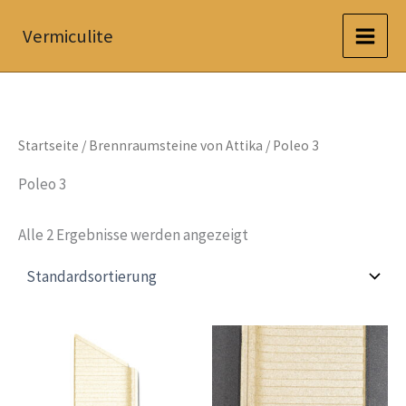
Zum
Vermiculite
Inhalt
springen
Startseite
/
Brennraumsteine von Attika
/ Poleo 3
Poleo 3
Alle 2 Ergebnisse werden angezeigt