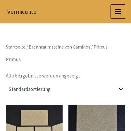
Zum
Vermiculite
Inhalt
springen
Startseite
/
Brennraumsteine von Caminos
/ Primus
Primus
Alle 6 Ergebnisse werden angezeigt