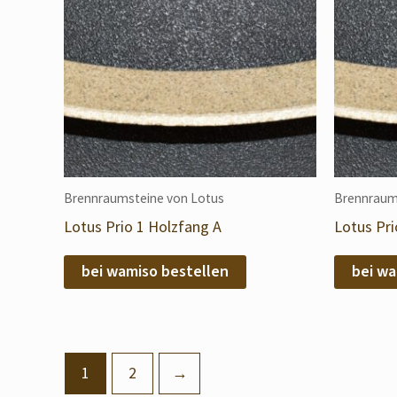
Brennraumsteine von Lotus
Brennraum
Lotus Prio 1 Holzfang A
Lotus Pri
bei wamiso bestellen
bei wa
1
2
→