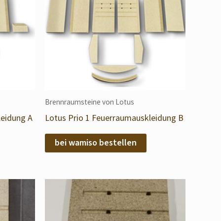
Brennraumsteine von Lotus
leidung A
Lotus Prio 1 Feuerraumauskleidung B
bei wamiso bestellen