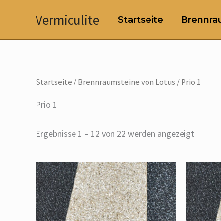
Zum
Vermiculite
Startseite
Brennrau
Inhalt
springen
Startseite
/
Brennraumsteine von Lotus
/ Prio 1
Prio 1
Ergebnisse 1 – 12 von 22 werden angezeigt