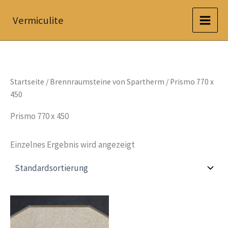
Zum
Vermiculite
Inhalt
springen
Startseite
/
Brennraumsteine von Spartherm
/ Prismo 770 x
450
Prismo 770 x 450
Einzelnes Ergebnis wird angezeigt