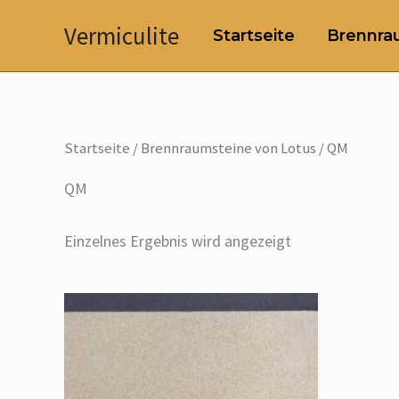
Zum
Vermiculite
Startseite
Brennrau
Inhalt
springen
Startseite
/
Brennraumsteine von Lotus
/ QM
QM
Einzelnes Ergebnis wird angezeigt