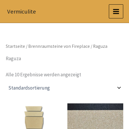
Zum
Vermiculite
Inhalt
springen
Startseite
/
Brennraumsteine von Fireplace
/ Raguza
Raguza
Alle 10 Ergebnisse werden angezeigt