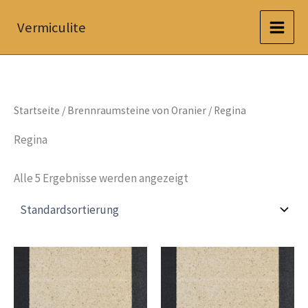
Zum
Vermiculite
Inhalt
springen
Startseite
/
Brennraumsteine von Oranier
/ Regina
Regina
Alle 5 Ergebnisse werden angezeigt