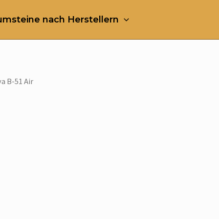
msteine nach Herstellern
a B-51 Air