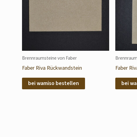
Brennraumsteine von Faber
Brennraum
Faber Riva Rückwandstein
Faber Riv
bei wamiso bestellen
bei wa