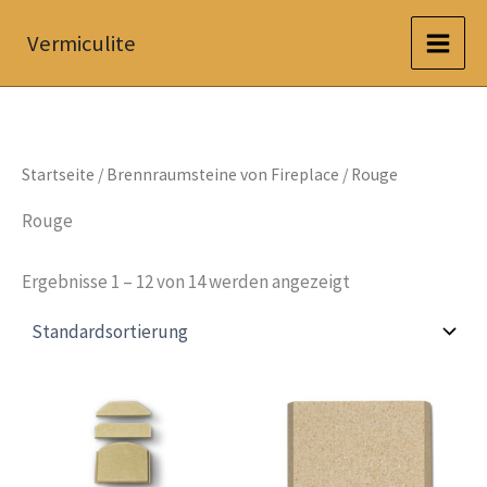
Zum
Vermiculite
Inhalt
springen
Startseite
/
Brennraumsteine von Fireplace
/ Rouge
Rouge
Ergebnisse 1 – 12 von 14 werden angezeigt