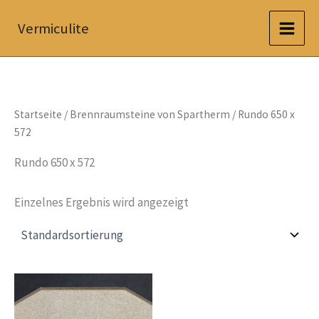
Zum
Vermiculite
Inhalt
springen
Startseite
/
Brennraumsteine von Spartherm
/ Rundo 650 x
572
Rundo 650 x 572
Einzelnes Ergebnis wird angezeigt