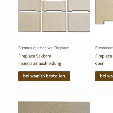
Brennraumsteine von Fireplace
Brennraums
Fireplace Sakkara
Fireplac
Feuerraumauskleidung
oben
bei wamiso bestellen
bei wa