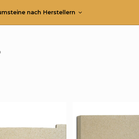
msteine nach Herstellern
a