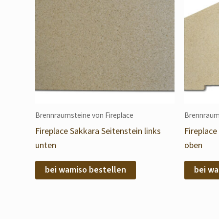
Brennraumsteine von Fireplace
Brennraums
Fireplace Sakkara Seitenstein links
Fireplace
unten
oben
bei wamiso bestellen
bei wa