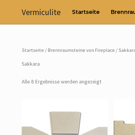
Zum
Vermiculite
Startseite
Brennrau
Inhalt
springen
Startseite
/
Brennraumsteine von Fireplace
/ Sakkar
Sakkara
Alle 8 Ergebnisse werden angezeigt