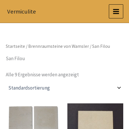
Zum
Vermiculite
Inhalt
springen
Startseite
/
Brennraumsteine von Wamsler
/ San Filou
San Filou
Alle 9 Ergebnisse werden angezeigt