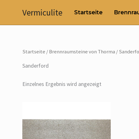
Zum
Vermiculite
Startseite
Brennrau
Inhalt
springen
Startseite
/
Brennraumsteine von Thorma
/ Sanderf
Sanderford
Einzelnes Ergebnis wird angezeigt