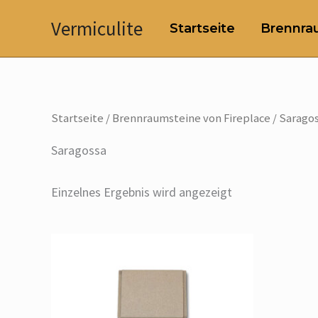
Zum
Vermiculite
Startseite
Brennrau
Inhalt
springen
Startseite
/
Brennraumsteine von Fireplace
/ Sarago
Saragossa
Einzelnes Ergebnis wird angezeigt