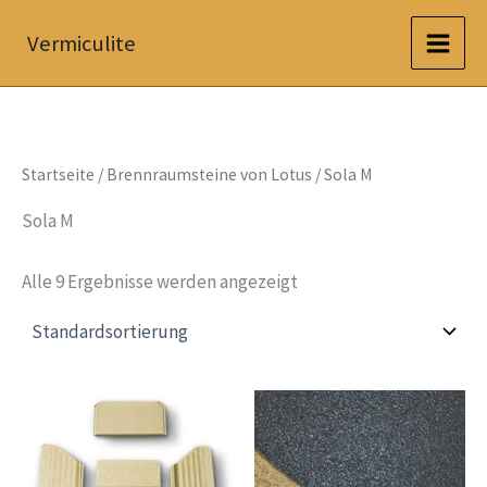
Zum
Vermiculite
Inhalt
springen
Startseite
/
Brennraumsteine von Lotus
/ Sola M
Sola M
Alle 9 Ergebnisse werden angezeigt