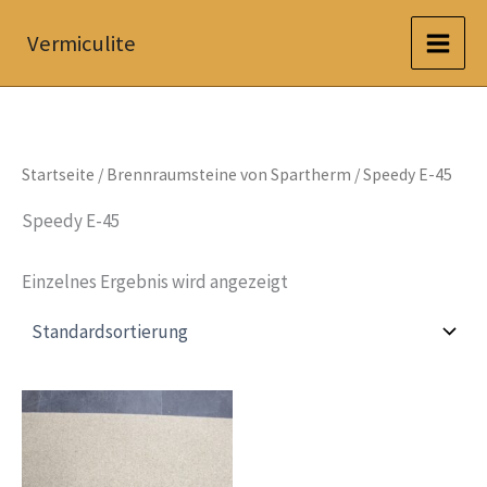
Zum
Vermiculite
Inhalt
springen
Startseite
/
Brennraumsteine von Spartherm
/ Speedy E-45
Speedy E-45
Einzelnes Ergebnis wird angezeigt