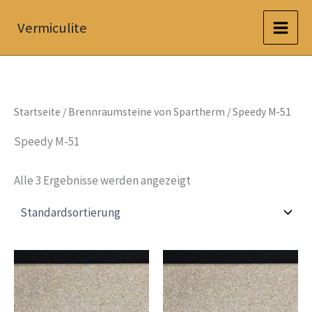
Zum
Vermiculite
Inhalt
springen
Startseite
/
Brennraumsteine von Spartherm
/ Speedy M-51
Speedy M-51
Alle 3 Ergebnisse werden angezeigt