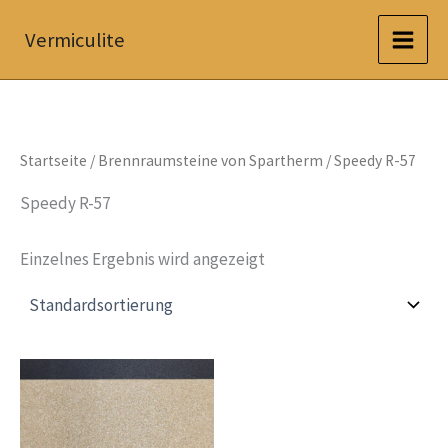
Zum
Vermiculite
Inhalt
springen
Startseite
/
Brennraumsteine von Spartherm
/ Speedy R-57
Speedy R-57
Einzelnes Ergebnis wird angezeigt