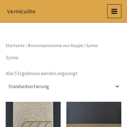
Zum
Vermiculite
Inhalt
springen
Startseite
/
Brennraumsteine von Koppe
/ Symio
Symio
Alle 5 Ergebnisse werden angezeigt