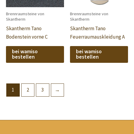
Brennraumsteine von
Brennraumsteine von
Skantherm
Skantherm
Skantherm Tano
Skantherm Tano
Bodenstein vorne C
Feuerraumauskleidung A
bei wamiso
bei wamiso
bestellen
bestellen
1
2
3
→