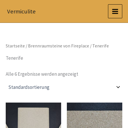
Zum
Vermiculite
Inhalt
springen
Startseite
/
Brennraumsteine von Fireplace
/ Tenerife
Tenerife
Alle 6 Ergebnisse werden angezeigt