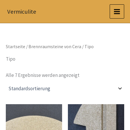
Zum
Vermiculite
Inhalt
springen
Startseite
/
Brennraumsteine von Cera
/ Tipo
Tipo
Alle 7 Ergebnisse werden angezeigt