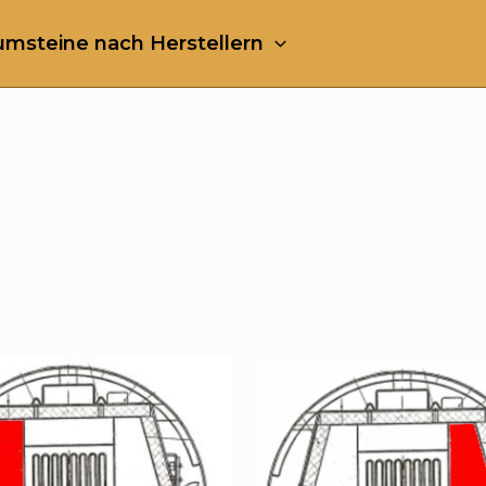
msteine nach Herstellern