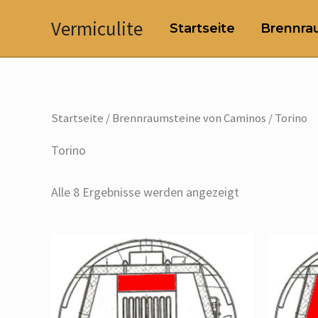
Zum
Vermiculite
Startseite
Brennrau
Inhalt
springen
Startseite
/
Brennraumsteine von Caminos
/ Torino
Torino
Alle 8 Ergebnisse werden angezeigt