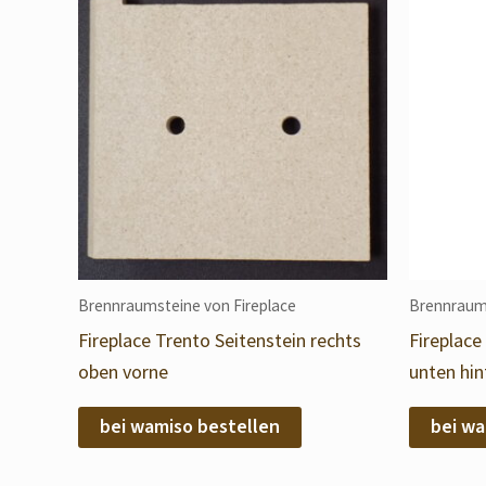
Brennraumsteine von Fireplace
Brennraums
Fireplace Trento Seitenstein rechts
Fireplace
oben vorne
unten hin
bei wamiso bestellen
bei wa