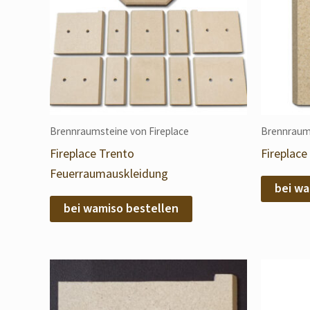
Brennraumsteine von Fireplace
Brennraums
Fireplace Trento
Fireplac
Feuerraumauskleidung
bei wa
bei wamiso bestellen