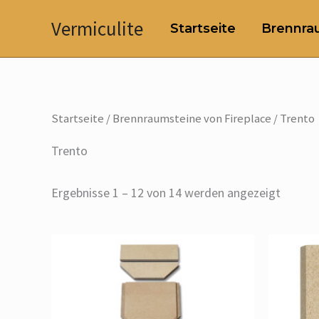
Zum
Vermiculite
Startseite
Brennrau
Inhalt
springen
Startseite
/
Brennraumsteine von Fireplace
/ Trento
Trento
Ergebnisse 1 – 12 von 14 werden angezeigt