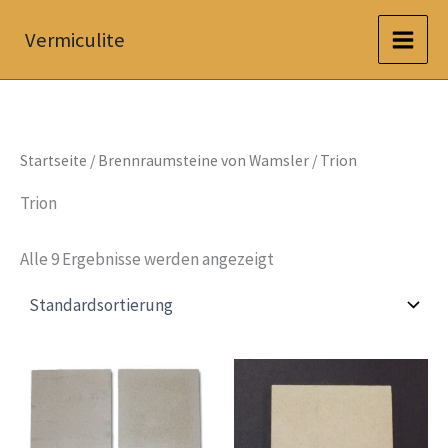
Zum
Vermiculite
Inhalt
springen
Startseite
/
Brennraumsteine von Wamsler
/ Trion
Trion
Alle 9 Ergebnisse werden angezeigt