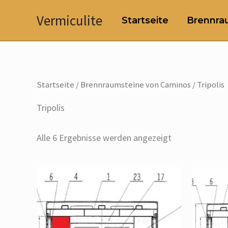
Zum
Vermiculite
Startseite
Brennrau
Inhalt
springen
Startseite
/
Brennraumsteine von Caminos
/ Tripolis
Tripolis
Alle 6 Ergebnisse werden angezeigt