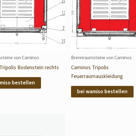
steine von Caminos
Brennraumsteine von Caminos
ripolis Bodenstein rechts
Caminos Tripolis
Feuerraumauskleidung
miso bestellen
bei wamiso bestellen