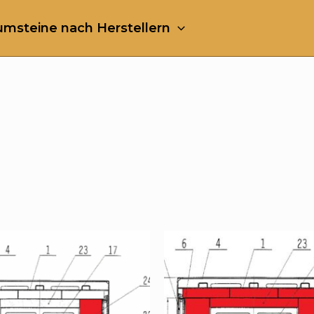
msteine nach Herstellern