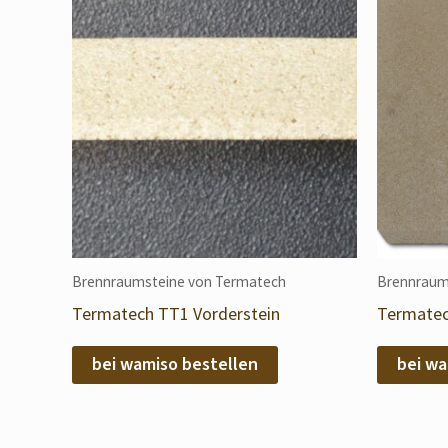
Brennraumsteine von Termatech
Brennraum
Termatech TT1 Vorderstein
Termate
bei wamiso bestellen
bei wa