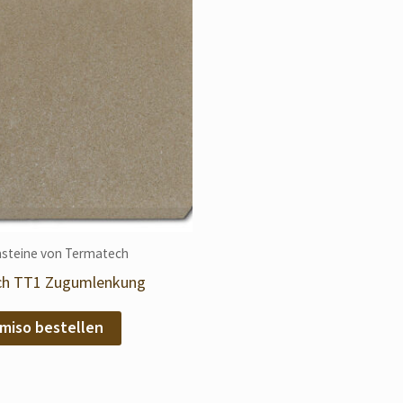
steine von Termatech
ch TT1 Zugumlenkung
miso bestellen