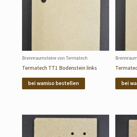
Brennraumsteine von Termatech
Brennraum
Termatech TT1 Bodenstein links
Termatec
bei wamiso bestellen
bei wa