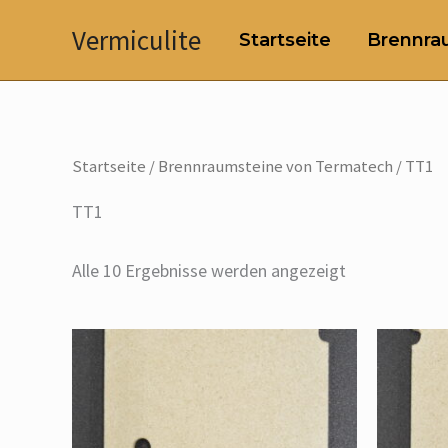
Zum
Vermiculite
Startseite
Brennrau
Inhalt
springen
Startseite
/
Brennraumsteine von Termatech
/ TT1
TT1
Alle 10 Ergebnisse werden angezeigt