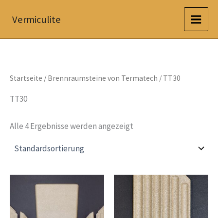
Zum
Vermiculite
Inhalt
springen
Startseite
/
Brennraumsteine von Termatech
/ TT30
TT30
Alle 4 Ergebnisse werden angezeigt