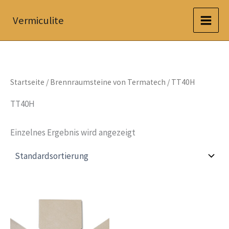
Zum
Vermiculite
Inhalt
springen
Startseite
/
Brennraumsteine von Termatech
/ TT40H
TT40H
Einzelnes Ergebnis wird angezeigt