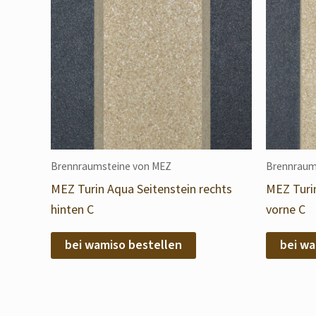
Brennraumsteine von MEZ
Brennraum
MEZ Turin Aqua Seitenstein rechts
MEZ Turin
hinten C
vorne C
bei wamiso bestellen
bei wa