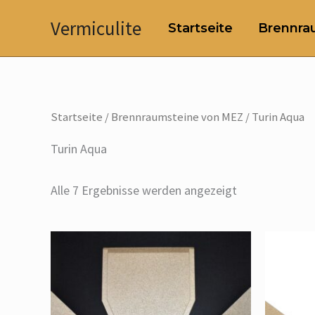
Zum
Vermiculite
Startseite
Brennrau
Inhalt
springen
Startseite
/
Brennraumsteine von MEZ
/ Turin Aqua
Turin Aqua
Alle 7 Ergebnisse werden angezeigt