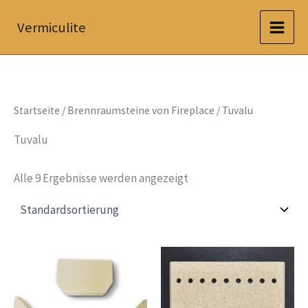
Zum
Vermiculite
Inhalt
springen
Startseite
/
Brennraumsteine von Fireplace
/ Tuvalu
Tuvalu
Alle 9 Ergebnisse werden angezeigt