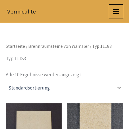
Zum
Vermiculite
Inhalt
springen
Startseite
/
Brennraumsteine von Wamsler
/ Typ 11183
Typ 11183
Alle 10 Ergebnisse werden angezeigt