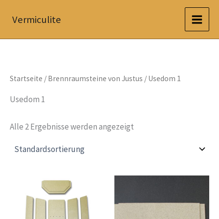
Zum
Vermiculite
Inhalt
springen
Startseite
/
Brennraumsteine von Justus
/ Usedom 1
Usedom 1
Alle 2 Ergebnisse werden angezeigt