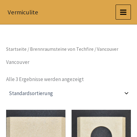
Zum
Vermiculite
Inhalt
springen
Startseite
/
Brennraumsteine von Techfire
/ Vancouver
Vancouver
Alle 3 Ergebnisse werden angezeigt