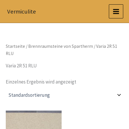
Zum
Vermiculite
Inhalt
springen
Startseite
/
Brennraumsteine von Spartherm
/ Varia 2R 51
RLU
Varia 2R 51 RLU
Einzelnes Ergebnis wird angezeigt